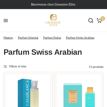
Bienvenue chez Grossiste Elite.
0
Maison
/
Parfum Oriental
/
Parfum Dubai
/
Parfum Swiss Arabian
Parfum Swiss Arabian
Filtrer et trier
13 produits