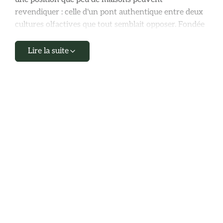
revendiquer : celle d'un pont authentique entre deux
cultures olfactives que tout semblait opposer. Fondée
à Dubaï dans les années 1970 par un entrepreneur
suisse passionné par les matières premières du Golfe,
Lire la suite
la maison a construit en cinquante ans d'existence un
catalogue qui dialogue en permanence entre la
précision helvétique dans la sélection des ingrédients
et la générosité arabe dans la construction des
accords. Une dualité fondatrice qui continue de
définir chaque nouvelle création.
Cinquante ans de
parfumerie orientale : ce
que l'ancienneté change
dans la qualité