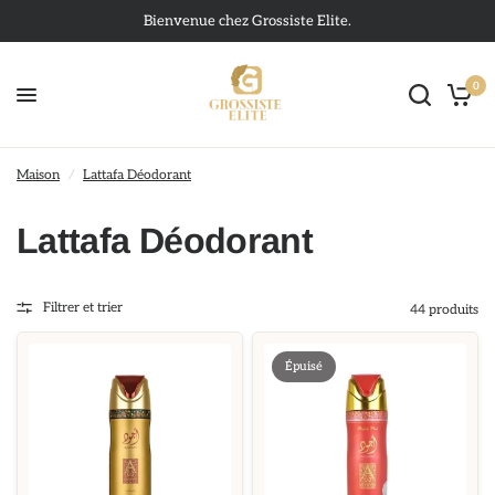
Bienvenue chez Grossiste Elite.
0
Maison
/
Lattafa Déodorant
Lattafa Déodorant
Filtrer et trier
44 produits
Épuisé