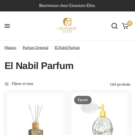
Bienvenue chez Grossiste Elite.
0
Maison
/
Parfum Oriental
/
El Nabil Parfum
El Nabil Parfum
Filtrer et trier
160 produits
Épuisé