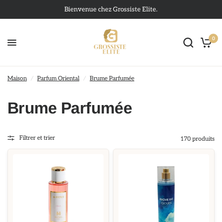
Bienvenue chez Grossiste Elite.
0
Maison
/
Parfum Oriental
/
Brume Parfumée
Brume Parfumée
Filtrer et trier
170 produits